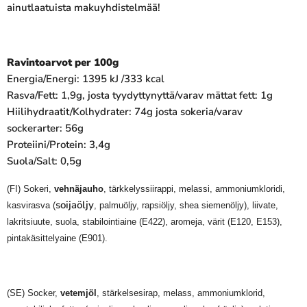
ainutlaatuista makuyhdistelmää!
Ravintoarvot per 100g
Energia/Energi: 1395 kJ /333 kcal
Rasva/Fett: 1,9g, josta tyydyttynyttä/varav mättat fett: 1g
Hiilihydraatit/Kolhydrater: 74g josta sokeria/varav
sockerarter: 56g
Proteiini/Protein: 3,4g
Suola/Salt: 0,5g
(FI) Sokeri,
vehnäjauho
, tärkkelyssiirappi, melassi, ammoniumkloridi,
soijaöljy
kasvirasva (
, palmuöljy, rapsiöljy, shea siemenöljy), liivate,
lakritsiuute, suola, stabilointiaine (E422), aromeja, värit (E120, E153),
pintakäsittelyaine (E901).
(SE) Socker,
vetemjöl
, stärkelsesirap, melass, ammoniumklorid,