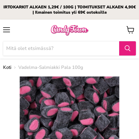
IRTOKARKIT ALKAEN 1,29€ / 100G | TOIMITUKSET ALKAEN 4,90€
| Ilmainen toimitus yli 69€ ostoksille
Valikko
Katso
ostosk
Koti
Vadelma-Salmiakki Pala 100g