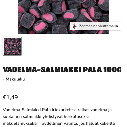
Zoomaa napauttamalla
VADELMA-SALMIAKKI PALA 100G
-
Makulaku
€1,49
Vadelma-Salmiakki Pala irtokarkeissa raikas vadelma ja
suolainen salmiakki yhdistyvät herkulliseksi
makuelämykseksi. Täydellinen valinta, jos haluat kokeilla