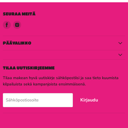
SEURAA MEITÄ
Löydä
Löydä
meidät
meidät
Facebook
Instagram
PÄÄVALIKKO
TILAA UUTISKIRJEEMME
Tilaa makean hyvä uutiskirje sähköpostiisi ja saa tieto kuumista
kilpailuista sekä kampanjoista ensimmäisenä.
Kirjaudu
Sähköpostiosoite