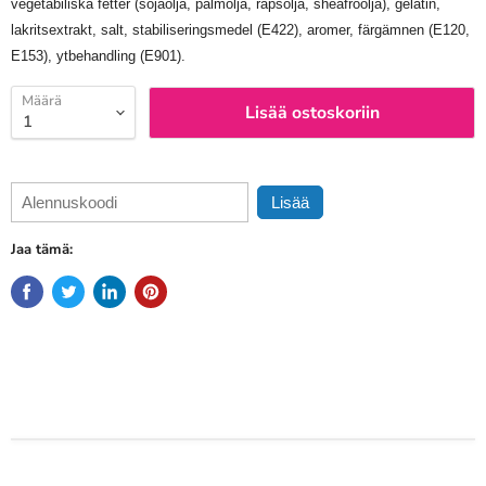
vegetabiliska fetter (sojaolja, palmolja, rapsolja, sheafröolja), gelatin,
lakritsextrakt, salt, stabiliseringsmedel (E422), aromer, färgämnen (E120,
E153), ytbehandling (E901).
Määrä
Lisää ostoskoriin
Lisää
Jaa tämä: