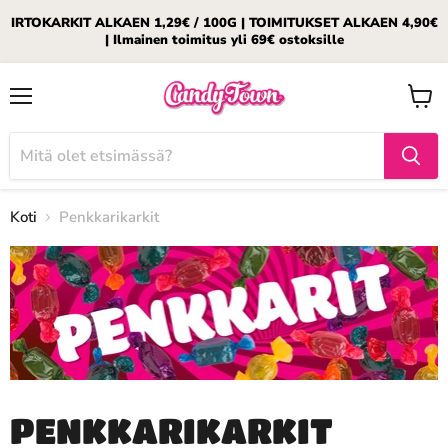
IRTOKARKIT ALKAEN 1,29€ / 100G | TOIMITUKSET ALKAEN 4,90€
| Ilmainen toimitus yli 69€ ostoksille
Valikko
Katso
ostosk
Koti
Penkkarikarkit
PENKKARIKARKIT