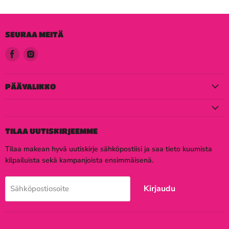
SEURAA MEITÄ
Löydä
Löydä
meidät
meidät
Facebook
Instagram
PÄÄVALIKKO
TILAA UUTISKIRJEEMME
Tilaa makean hyvä uutiskirje sähköpostiisi ja saa tieto kuumista
kilpailuista sekä kampanjoista ensimmäisenä.
Kirjaudu
Sähköpostiosoite