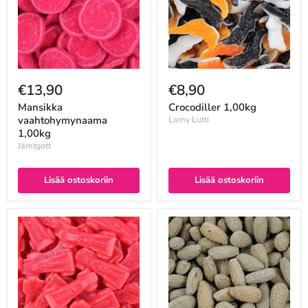
€13,90
€8,90
Mansikka
Crocodiller 1,00kg
vaahtohymynaama
Lamy Lutti
1,00kg
Jämtgott
Lisää ostoskoriin
Lisää ostoskoriin