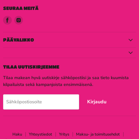
SEURAA MEITÄ
Löydä
Löydä
meidät
meidät
Facebook
Instagram
PÄÄVALIKKO
TILAA UUTISKIRJEEMME
Tilaa makean hyvä uutiskirje sähköpostiisi ja saa tieto kuumista
kilpailuista sekä kampanjoista ensimmäisenä.
Kirjaudu
Sähköpostiosoite
Haku
Yhteystiedot
Yritys
Maksu- ja toimitusehdot