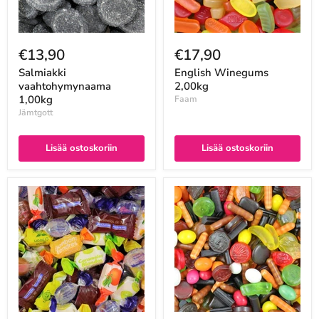
€13,90
€17,90
Salmiakki
English Winegums
vaahtohymynaama
2,00kg
1,00kg
Faam
Jämtgott
Lisää ostoskoriin
Lisää ostoskoriin