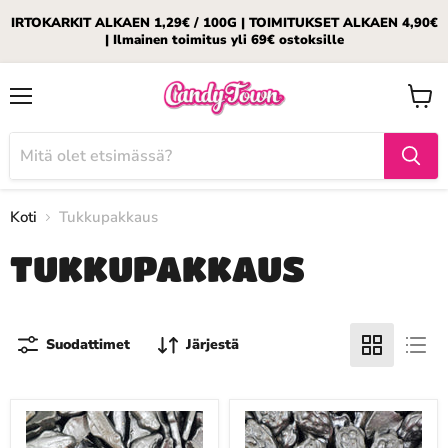
IRTOKARKIT ALKAEN 1,29€ / 100G | TOIMITUKSET ALKAEN 4,90€
| Ilmainen toimitus yli 69€ ostoksille
Valikko
Katso
ostosk
Koti
Tukkupakkaus
TUKKUPAKKAUS
Suodattimet
Järjestä