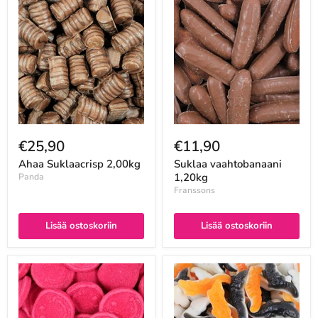
€25,90
€11,90
Ahaa Suklaacrisp 2,00kg
Suklaa vaahtobanaani
1,20kg
Panda
Franssons
Lisää ostoskoriin
Lisää ostoskoriin