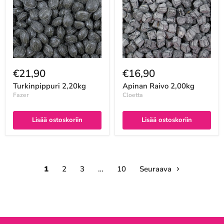
€21,90
€16,90
Turkinpippuri 2,20kg
Apinan Raivo 2,00kg
Fazer
Cloetta
Lisää ostoskoriin
Lisää ostoskoriin
1
2
3
…
10
Seuraava