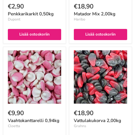
€2,90
€18,90
Penkkarikarkit 0,50kg
Matador Mix 2,00kg
Dupont
Haribo
Lisää ostoskoriin
Lisää ostoskoriin
€9,90
€18,90
Vaahtokanttarelli 0,94kg
Vattulakukorva 2,00kg
Cloetta
Grahns