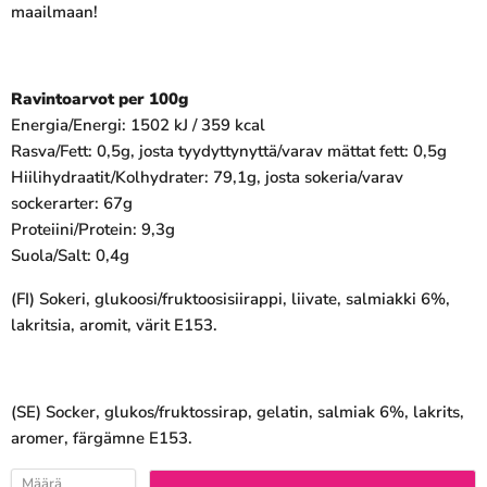
maailmaan!
Ravintoarvot per 100g
Energia/Energi: 1502 kJ / 359 kcal
Rasva/Fett: 0,5g, josta tyydyttynyttä/varav mättat fett: 0,5g
Hiilihydraatit/Kolhydrater: 79,1g, josta sokeria/varav
sockerarter: 67g
Proteiini/Protein: 9,3g
Suola/Salt: 0,4g
(FI) Sokeri, glukoosi/fruktoosisiirappi, liivate, salmiakki 6%,
lakritsia, aromit, värit E153.
(SE) Socker, glukos/fruktossirap, gelatin, salmiak 6%, lakrits,
aromer, färgämne E153.
Määrä