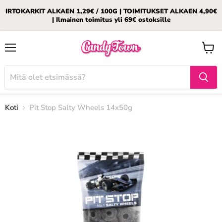
IRTOKARKIT ALKAEN 1,29€ / 100G | TOIMITUKSET ALKAEN 4,90€
| Ilmainen toimitus yli 69€ ostoksille
Valikko
Katso
ostosk
Koti
Pit Stop Salty Wheels 14x50g