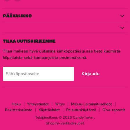
meidät
meidät
Facebook
Instagram
PÄÄVALIKKO
TILAA UUTISKIRJEEMME
Tilaa makean hyvä uutiskirje sähköpostiisi ja saa tieto kuumista
kilpailuista sekä kampanjoista ensimmäisenä.
Kirjaudu
Sähköpostiosoite
Haku
Yhteystiedot
Yritys
Maksu- ja toimitusehdot
Rekisteriseloste
Käyttöehdot
Palautuskäytäntö
Oiva-raportit
Tekijänoikeus © 2026 CandyTown .
Shopify-verkkokaupat