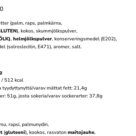
0
etter (palm, raps, palmkärna,
GLUTEN
), kokos, skummjölkspulver,
ÖLK)
,
helmjölkspulver
, konserveringsmedel (E202),
 (solroslecitin, E471), aromer, salt.
g
 / 512 kcal
a tyydyttynyttä/varav mättat fett: 21,4g
ter: 51g, josta sokeria/varav sockerarter: 37,8g
lmu, rapsi, palmunydin,
t
(
gluteeni
), kookos, rasvaton
maitojauhe
,