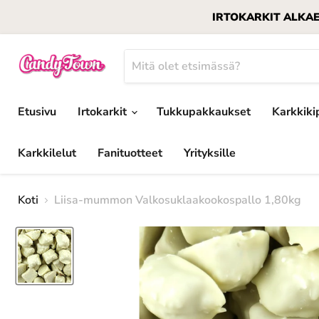
IRTOKARKIT ALKAEN 1
Etusivu
Irtokarkit
Tukkupakkaukset
Karkkiki
Karkkilelut
Fanituotteet
Yrityksille
Koti
Liisa-mummon Valkosuklaakookospallo 1,80kg