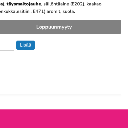
ta
),
täysmaitojauhe
, säilöntäaine (E202), kaakao,
nkukkalesitiini, E471) aromit, suola.
Loppuunmyyty
Lisää