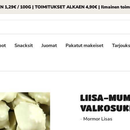
,29€ / 100G | TOIMITUKSET ALKAEN 4,90€ | Ilmainen toimitu
pot
Snacksit
Juomat
Pakatut makeiset
Tarjouk
LIISA-MU
VALKOSUK
-
Mormor Lisas