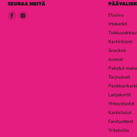
SEURAA MEITÄ
PÄÄVALIK
Löydä
Löydä
Etusivu
meidät
meidät
Irtokarkit
Facebook
Instagram
Tukkupakkau
Karkkikipot
Snacksit
Juomat
Pakatut make
Tarjoukset
Penkkarikarki
Lahjakortit
Yhteystiedot
Karkkilelut
Fanituotteet
Yrityksille