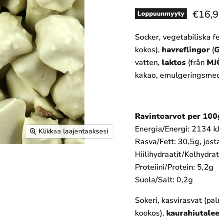
€16,9
Loppuunmyyty
Socker, vegetabiliska f
kokos),
havreflingor
(
vatten,
laktos
(från
MJ
kakao, emulgeringsmedel
Ravintoarvot per 100
Energia/Energi: 2134 kJ
Klikkaa laajentaaksesi
Rasva/Fett: 30,5g, jost
Hiilihydraatit/Kolhydra
Proteiini/Protein: 5,2g
Suola/Salt: 0,2g
Sokeri, kasvirasvat (pa
kookos),
kaurahiutalee