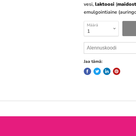
vesi,
laktoosi
(
maidos
emulgointiaine (auringo
Määrä
Jaa tämä: