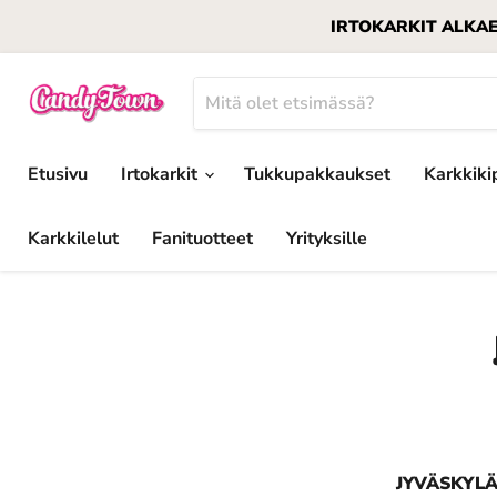
IRTOKARKIT ALKAEN 1
Etusivu
Irtokarkit
Tukkupakkaukset
Karkkiki
Karkkilelut
Fanituotteet
Yrityksille
JYVÄSKYLÄ