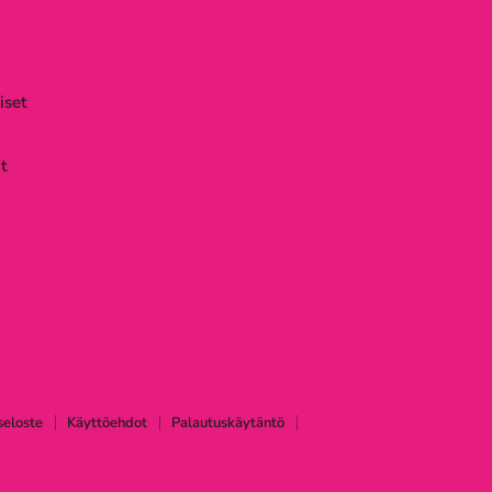
iset
t
seloste
Käyttöehdot
Palautuskäytäntö