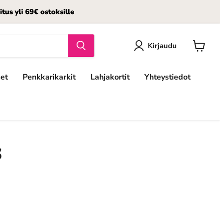
s yli 69€ ostoksille
Kirjaudu
Katso
ostosko
set
Penkkarikarkit
Lahjakortit
Yhteystiedot
S