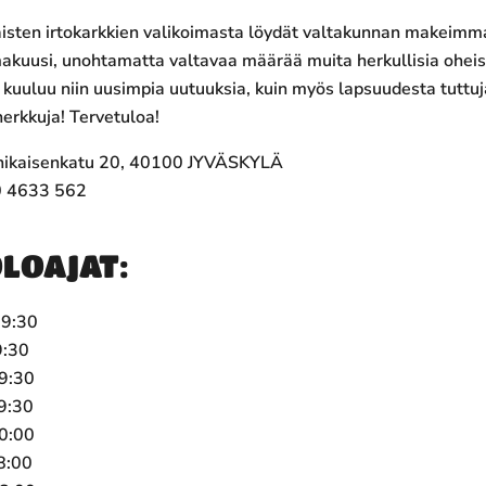
aisten irtokarkkien valikoimasta löydät valtakunnan makeimm
makuusi, unohtamatta valtavaa määrää muita herkullisia oheis
kuuluu niin uusimpia uutuuksia, kuin myös lapsuudesta tuttuj
herkkuja! Tervetuloa!
ikaisenkatu 20,
40100 JYVÄSKYLÄ
 4633 562
LOAJAT:
19:30
:30
9:30
9:30
0:00
8:00