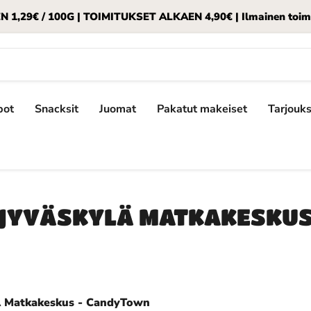
,29€ / 100G | TOIMITUKSET ALKAEN 4,90€ | Ilmainen toimitu
pot
Snacksit
Juomat
Pakatut makeiset
Tarjouk
JYVÄSKYLÄ MATKAKESKU
 Matkakeskus - CandyTown