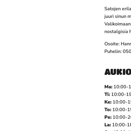
Satojen eril
juuri sinun 
Valikoimaan 
nostalgisia 
Osoite:
Hann
Puhelin:
050
AUKIO
Ma:
10
:00-
Ti:
10:00-19
Ke:
10:00-1
To:
10:00-1
Pe:
10:00-2
La:
10:00-1