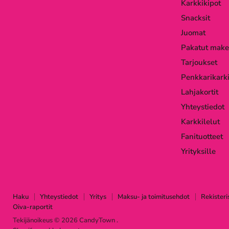
Karkkikipot
Snacksit
Juomat
Pakatut make
Tarjoukset
Penkkarikarki
Lahjakortit
Yhteystiedot
Karkkilelut
Fanituotteet
Yrityksille
Haku
Yhteystiedot
Yritys
Maksu- ja toimitusehdot
Rekisteri
Oiva-raportit
Tekijänoikeus © 2026 CandyTown .