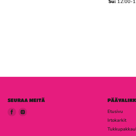
Su:
12:00-1
SEURAA MEITÄ
PÄÄVALIK
Löydä
Löydä
Etusivu
meidät
meidät
Irtokarkit
Facebook
Instagram
Tukkupakkau