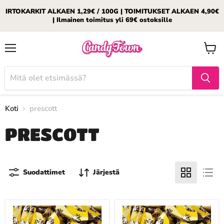
IRTOKARKIT ALKAEN 1,29€ / 100G | TOIMITUKSET ALKAEN 4,90€
| Ilmainen toimitus yli 69€ ostoksille
Valikko
Katso
ostosk
Koti
prescott
PRESCOTT
Suodattimet
Järjestä