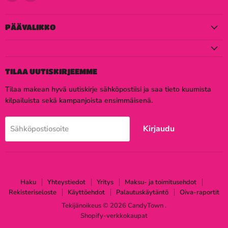
meidät
meidät
Facebook
Instagram
PÄÄVALIKKO
TILAA UUTISKIRJEEMME
Tilaa makean hyvä uutiskirje sähköpostiisi ja saa tieto kuumista
kilpailuista sekä kampanjoista ensimmäisenä.
Kirjaudu
Sähköpostiosoite
Haku
Yhteystiedot
Yritys
Maksu- ja toimitusehdot
Rekisteriseloste
Käyttöehdot
Palautuskäytäntö
Oiva-raportit
Tekijänoikeus © 2026 CandyTown .
Shopify-verkkokaupat