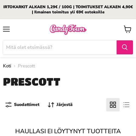
IRTOKARKIT ALKAEN 1,29€ / 100G | TOIMITUKSET ALKAEN 4,90€
| Ilmainen toimitus yli 69€ ostoksille
Valikko
Katso
ostosk
Koti
Prescott
PRESCOTT
Suodattimet
Järjestä
HAULLASI EI LÖYTYNYT TUOTTEITA