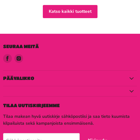
Katso kaikki tuotteet
SEURAA MEITÄ
Löydä
Löydä
meidät
meidät
Facebook
Instagram
PÄÄVALIKKO
TILAA UUTISKIRJEEMME
Tilaa makean hyvä uutiskirje sähköpostiisi ja saa tieto kuumista
kilpailuista sekä kampanjoista ensimmäisenä.