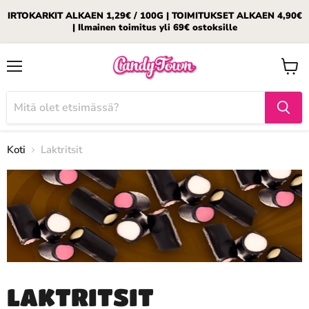
IRTOKARKIT ALKAEN 1,29€ / 100G | TOIMITUKSET ALKAEN 4,90€
| Ilmainen toimitus yli 69€ ostoksille
Valikko
Katso
ostosk
Koti
Laktritsit
LAKTRITSIT