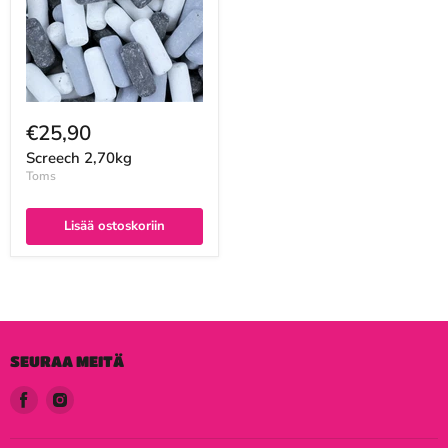
€25,90
Screech 2,70kg
Toms
Lisää ostoskoriin
SEURAA MEITÄ
Löydä
Löydä
meidät
meidät
Facebook
Instagram