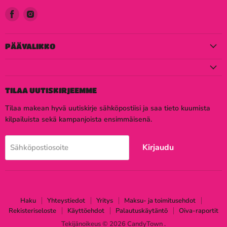
Löydä
Löydä
meidät
meidät
Facebook
Instagram
PÄÄVALIKKO
TILAA UUTISKIRJEEMME
Tilaa makean hyvä uutiskirje sähköpostiisi ja saa tieto kuumista
kilpailuista sekä kampanjoista ensimmäisenä.
Kirjaudu
Sähköpostiosoite
Haku
Yhteystiedot
Yritys
Maksu- ja toimitusehdot
Rekisteriseloste
Käyttöehdot
Palautuskäytäntö
Oiva-raportit
Tekijänoikeus © 2026 CandyTown .