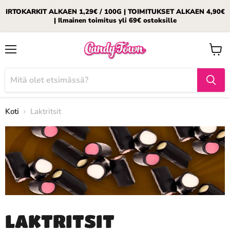
IRTOKARKIT ALKAEN 1,29€ / 100G | TOIMITUKSET ALKAEN 4,90€
| Ilmainen toimitus yli 69€ ostoksille
Valikko
Katso
ostosk
Koti
Laktritsit
LAKTRITSIT