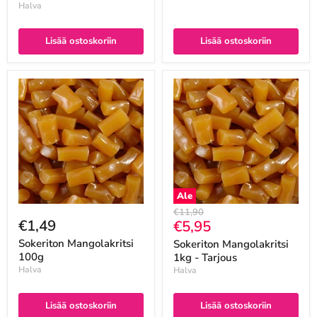
Halva
Lisää ostoskoriin
Lisää ostoskoriin
Ale
Alkuperäinen
€11,90
€1,49
Nykyinen
€5,95
hinta
hinta
Sokeriton Mangolakritsi
Sokeriton Mangolakritsi
100g
1kg - Tarjous
Halva
Halva
Lisää ostoskoriin
Lisää ostoskoriin