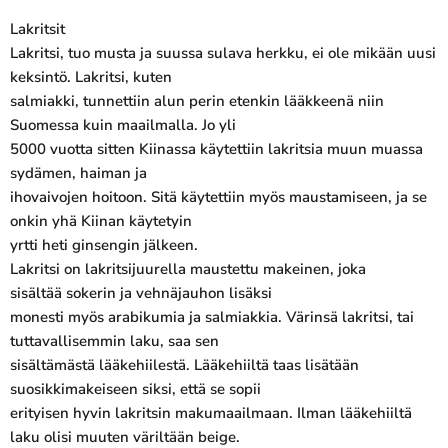
Lakritsit
Lakritsi, tuo musta ja suussa sulava herkku, ei ole mikään uusi
keksintö. Lakritsi, kuten
salmiakki, tunnettiin alun perin etenkin lääkkeenä niin
Suomessa kuin maailmalla. Jo yli
5000 vuotta sitten Kiinassa käytettiin lakritsia muun muassa
sydämen, haiman ja
ihovaivojen hoitoon. Sitä käytettiin myös maustamiseen, ja se
onkin yhä Kiinan käytetyin
yrtti heti ginsengin jälkeen.
Lakritsi on lakritsijuurella maustettu makeinen, joka
sisältää sokerin ja vehnäjauhon lisäksi
monesti myös arabikumia ja salmiakkia. Värinsä lakritsi, tai
tuttavallisemmin laku, saa sen
sisältämästä lääkehiilestä. Lääkehiiltä taas lisätään
suosikkimakeiseen siksi, että se sopii
erityisen hyvin lakritsin makumaailmaan. Ilman lääkehiiltä
laku olisi muuten väriltään beige.