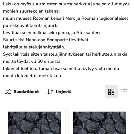
Laku on myös suurmiesten suurta herkkua ja se on ollut myös
monien suurtekojen takana:
muun muassa Rooman keisari Nero ja Rooman legioonalaiset
pureskelivat lakritsinjuurta
lievittääkseen nälkää sekä janoa, ja Aleksanteri
Suuri sekä Napoleon Bonaparte lievittivät
lakritsilla taistelujännitystään.
Syöt lakritsia sitten taistelujännitykseen tai herkuttelun takia,
meiltä löydät yli 50 erilaista
lakuvaihtoehtoa. Tämän lisäksi meiltä löytyy vielä monta
monta kilometriä metrilakua
Suodattimet
Järjestä