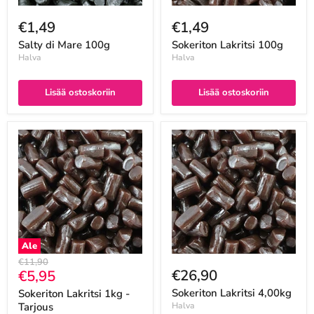
€1,49
€1,49
Salty di Mare 100g
Sokeriton Lakritsi 100g
Halva
Halva
Lisää ostoskoriin
Lisää ostoskoriin
Ale
Alkuperäinen
€11,90
Nykyinen
€26,90
€5,95
hinta
hinta
Sokeriton Lakritsi 4,00kg
Sokeriton Lakritsi 1kg -
Tarjous
Halva