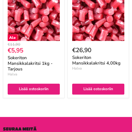
Ale
Alkuperäinen
€11,90
Nykyinen
€26,90
€5,95
hinta
hinta
Sokeriton
Sokeriton
Mansikkalakritsi 4,00kg
Mansikkalakritsi 1kg -
Tarjous
Halva
Halva
Lisää ostoskoriin
Lisää ostoskoriin
SEURAA MEITÄ