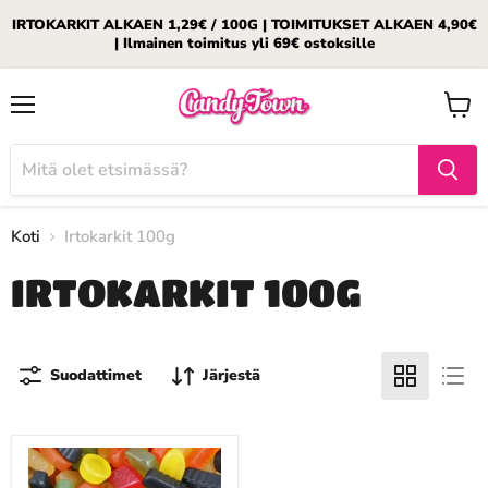
IRTOKARKIT ALKAEN 1,29€ / 100G | TOIMITUKSET ALKAEN 4,90€
| Ilmainen toimitus yli 69€ ostoksille
Valikko
Katso
ostosk
Koti
Irtokarkit 100g
IRTOKARKIT 100G
Suodattimet
Järjestä