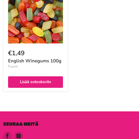
€1,49
English Winegums 100g
Faam
Lisää ostoskoriin
SEURAA MEITÄ
Löydä
Löydä