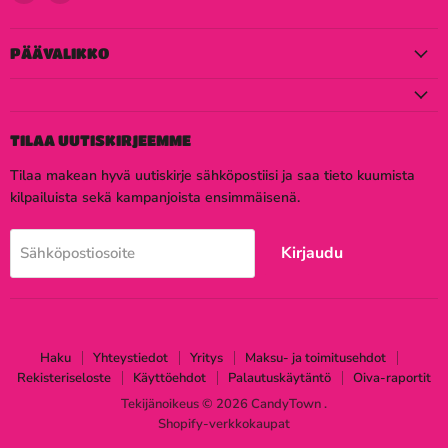
meidät
meidät
Facebook
Instagram
PÄÄVALIKKO
TILAA UUTISKIRJEEMME
Tilaa makean hyvä uutiskirje sähköpostiisi ja saa tieto kuumista
kilpailuista sekä kampanjoista ensimmäisenä.
Kirjaudu
Sähköpostiosoite
Haku
Yhteystiedot
Yritys
Maksu- ja toimitusehdot
Rekisteriseloste
Käyttöehdot
Palautuskäytäntö
Oiva-raportit
Tekijänoikeus © 2026 CandyTown .
Shopify-verkkokaupat