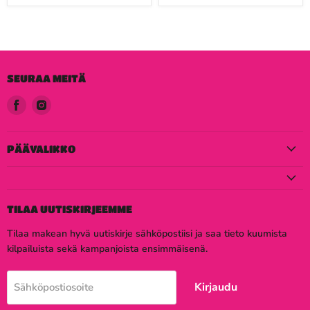
SEURAA MEITÄ
Löydä
Löydä
meidät
meidät
Facebook
Instagram
PÄÄVALIKKO
TILAA UUTISKIRJEEMME
Tilaa makean hyvä uutiskirje sähköpostiisi ja saa tieto kuumista
kilpailuista sekä kampanjoista ensimmäisenä.
Kirjaudu
Sähköpostiosoite