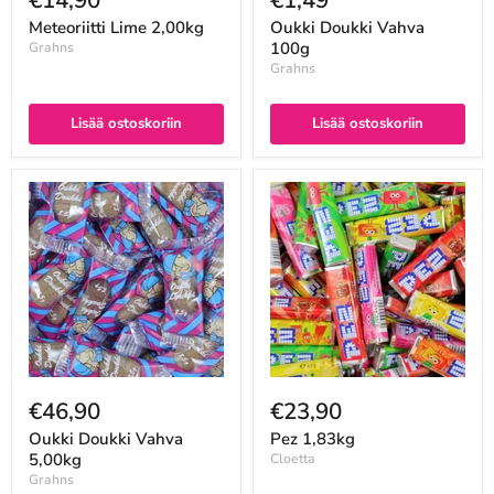
Meteoriitti Lime 2,00kg
Oukki Doukki Vahva
100g
Grahns
Grahns
Lisää ostoskoriin
Lisää ostoskoriin
€46,90
€23,90
Oukki Doukki Vahva
Pez 1,83kg
5,00kg
Cloetta
Grahns