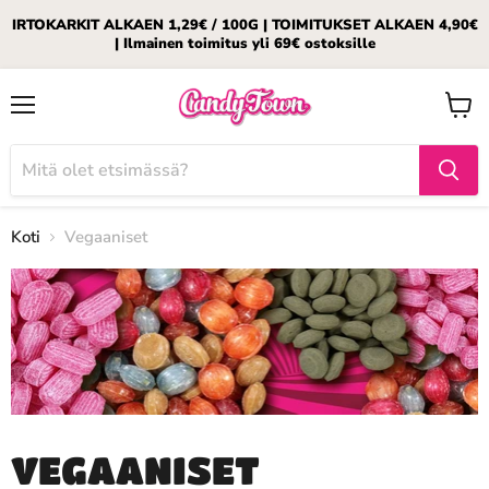
IRTOKARKIT ALKAEN 1,29€ / 100G | TOIMITUKSET ALKAEN 4,90€
| Ilmainen toimitus yli 69€ ostoksille
Valikko
Katso
ostosk
Koti
Vegaaniset
VEGAANISET