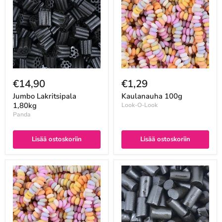
€14,90
€1,29
Jumbo Lakritsipala
Kaulanauha 100g
1,80kg
Look-O-Look
Panda
Lisää ostoskoriin
Lisää ostoskoriin