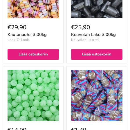
€29,90
€25,90
Kaulanauha 3,00kg
Kouvolan Laku 3,00kg
Look-O-Look
Kouvolan Lakritsi
Lisää ostoskoriin
Lisää ostoskoriin
€14,90
€1,49