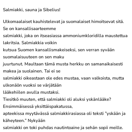
Salmiakki, sauna ja Sibelius!
Ulkomaalaiset kauhistelevat ja suomalaiset himoitsevat sitä.
Se on kansallisaarteemme
salmiakki, joka on itseasiassa ammoniumkloridilla maustettua
lakritsia. Salmiakkia voikin
kutsua Suomen kansallismakeiseksi, sen verran syvään
suomalaisuuteen on sen maku
juurtunut. Maultaan tämä musta herkku on samanaikaisesti
makea ja suolainen. Tai ei se
salmiakki oikeastaan ole edes mustaa, vaan valkoista, mutta
ulkonäön vuoksi se värjätään
lääkehiilen avulla mustaksi.
Tiesitkö muuten, että salmiakki oli aluksi yskänlääke?
Ensimmäisessä yksittäispakatussa,
apteekissa myytävässä salmiakkirasiassa oli teksti ”yskään ja
käheyteen.” Nykyään
salmiakki on toki puhdas nautintoaine ja sehän sopii meille.