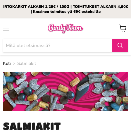
IRTOKARKIT ALKAEN 1,29€ / 100G | TOIMITUKSET ALKAEN 4,90€
| Ilmainen toimitus yli 69€ ostoksille
Valikko
Katso
ostosk
Koti
Salmiakit
SALMIAKIT