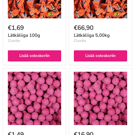
€1,69
€66,90
Lätkäliiga 100g
Lätkäliiga 5,00kg
Cloetta
Cloetta
Lisää ostoskoriin
Lisää ostoskoriin
€1,49
€16,90