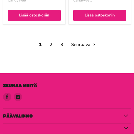
CandyWell
CandyWell
Lisää ostoskoriin
Lisää ostoskoriin
1
2
3
Seuraava
SEURAA MEITÄ
Löydä
Löydä
meidät
meidät
Facebook
Instagram
PÄÄVALIKKO