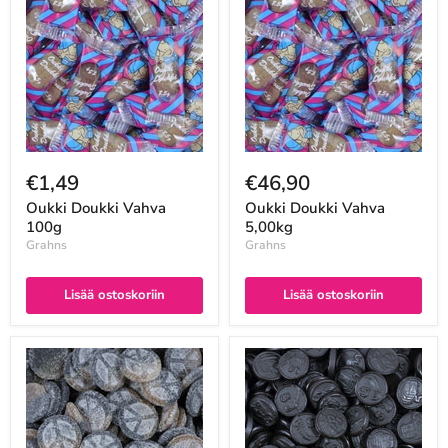
€1,49
€46,90
Oukki Doukki Vahva
Oukki Doukki Vahva
100g
5,00kg
Grahns
Grahns
Lisää ostoskoriin
Lisää ostoskoriin