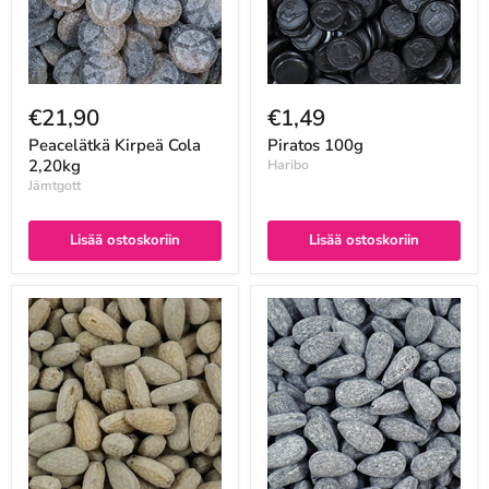
€21,90
€1,49
Peacelätkä Kirpeä Cola
Piratos 100g
2,20kg
Haribo
Jämtgott
Lisää ostoskoriin
Lisää ostoskoriin