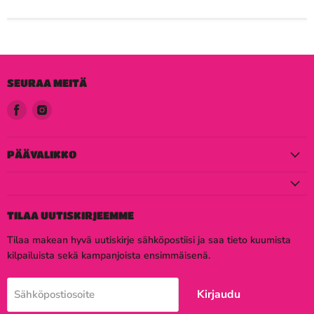
SEURAA MEITÄ
Löydä
Löydä
meidät
meidät
Facebook
Instagram
PÄÄVALIKKO
TILAA UUTISKIRJEEMME
Tilaa makean hyvä uutiskirje sähköpostiisi ja saa tieto kuumista
kilpailuista sekä kampanjoista ensimmäisenä.
Kirjaudu
Sähköpostiosoite